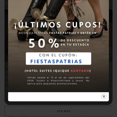
adapte a tu próxima experiencia.
TERRADO ARTURO PRAT
AMIGAS Y RELAX
Amigas & Relax
*Tarifa en base a una noche en habitación twin, exclusiva para c
*Incluye dos
welcome drinks,
tabla para compartir en el bar, de
*Late check out hasta las 16:00 horas, sujeto a disponibilidad.
*El hotel no cuenta con estacionamiento.
39500
Desde
VER MÁS