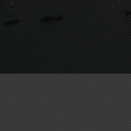
OTROS SERVICIOS
TELÉFONO RESERVAS
NOSOTROS
600 5820 800
CONTACTO
BLOGS
reservas1@terrado.cl
CENTRO DE AYUDA