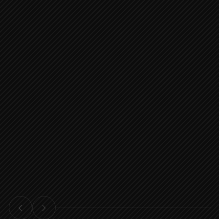
Gastronomía
Eventos
Sabores locales e internacionales
Espacios amplios y moder
preparados con ingredientes frescos
reuniones, bodas y todo t
para satisfacer todos los gustos.
eventos especiales.
VER MAS
VER MÁS