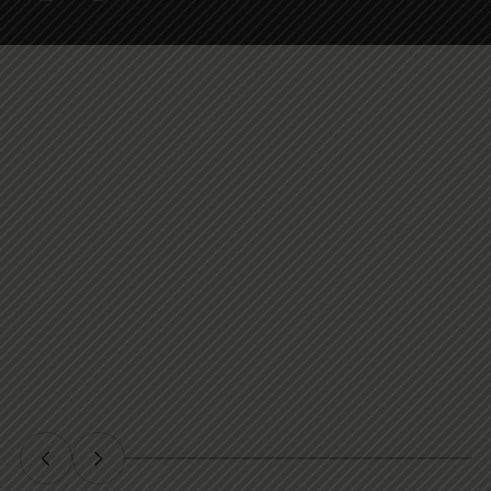
5,0
Un oasis en el corazón de Iquique
Excelente experiencia, es muy recomendable. Siempre el pe
Francisco Peña
12 julio 2024