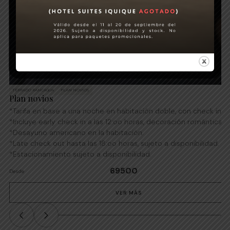
TERRADO RANCAGUA
PLAN NOVIOS
Plan novios
*Tarifa en base a una noche en habitación doble, con check in d
*Incluye early check in a las 12:oo horas, decoración romántica 
*Desayuno americano en la habitación.
*Late check out hasta las 18:oo horas, sujeto a disponibilidad.
*Estacionamiento sujeto a disponibilidad.
69500
Desde
VER MÁS